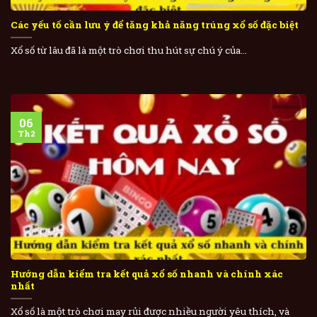
Các yếu tố cần lưu ý để tăng khả năng trúng xổ số đặc biệt
Xổ số từ lâu đã là một trò chơi thu hút sự chú ý của...
06
Th2
Hướng dẫn kiểm tra kết quả xổ số nhanh và chính xác
nhất
Xổ số là một trò chơi may rủi được nhiều người yêu thích, và