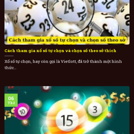
Cách tham gia xổ số tự chọn và chọn số theo sở thích
Xổ số tự chọn, hay còn gọi là Vietlott, đã trở thành một hình
thức...
06
Th2