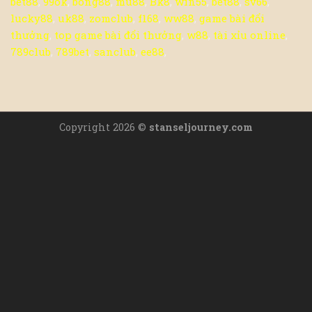
bet88
,
99ok
,
bong88
,
mu88
,
Bk8
,
win55
,
bet88
,
sv66
,
lucky88
,
uk88
,
zomclub
,
f168
,
ww88
,
game bài đổi
thưởng
,
top game bài đổi thưởng
,
w88
,
tài xỉu online
,
789club
,
789bet
,
sanclub
,
ee88
,
Copyright 2026 ©
stanseljourney.com