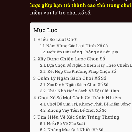
lược giúp bạn trở thành cao thủ trong chơi
niềm vui từ trò chơi xổ số.
Mục Lục
Hiểu Rõ Luật Chơi
Nắm Vững Các Loại Hình Xổ Số
Nghiên Cứu Bảng Thống Kê Kết Quả
Xây Dựng Chiến Lược Chọn Số
Lựa Chọn Số Ngẫu Nhiên Hay Theo Chiến 
Kết Hợp Các Phương Pháp Chọn Số
Quản Lý Ngân Sách Chơi Xổ Số
Xác Định Ngân Sách Chơi Xổ Số
Chia Nhỏ Ngân Sách Và Đặt Giới Hạn
Chơi Xổ Số Một Cách Có Trách Nhiệm
Chơi Để Giải Trí, Không Phải Để Kiếm Sống
Không Vay Tiền Để Chơi Xổ Số
Tìm Hiểu Về Xác Suất Trúng Thưởng
Hiểu Rõ Về Xác Suất
Không Mua Quá Nhiều Vé Số