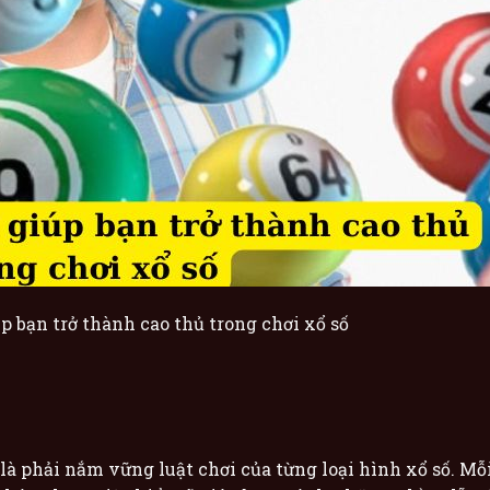
p bạn trở thành cao thủ trong chơi xổ số
 là phải nắm vững luật chơi của từng loại hình xổ số. Mỗi