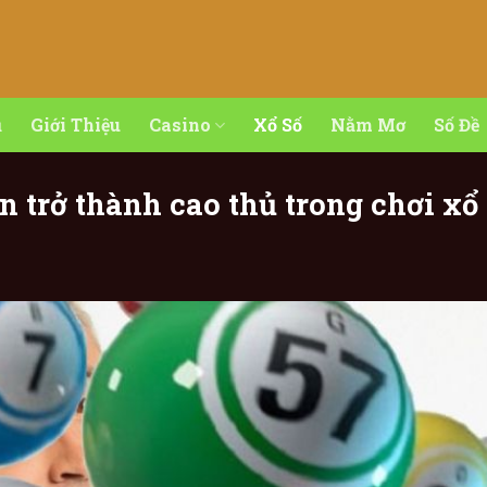
ủ
Giới Thiệu
Casino
Xổ Số
Nằm Mơ
Số Đề
 trở thành cao thủ trong chơi xổ