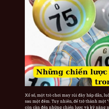
Xổ số, một trò chơi may rủi đầy hấp dẫn, l
sau một đêm. Tuy nhiên, để trở thành một “
còn cần đến những chiến lược và kỹ năng n