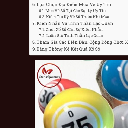
Lựa Chọn Địa Điểm Mua Vé Uy Tín
Mua Vé Số Tại Các Đại Lý Uy Tín
Kiểm Tra Kỹ Vé Số Trước Khi Mua
Kiên Nhẫn Và Tinh Thần Lạc Quan
Chơi Xổ Số Cần Sự Kiên Nhẫn
Luôn Giữ Tinh Thần Lạc Quan
Tham Gia Các Diễn Đàn, Cộng Đồng Chơi X
Bảng Thống Kê Kết Quả Xổ Số