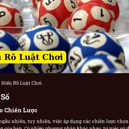
Hiểu Rõ Luật Chơi
 Số
o Chiến Lược
ngẫu nhiên, tuy nhiên, việc áp dụng các chiến lược chọn
g của bạn. Có nhiều phương pháp khác nhau, từ việc sử 