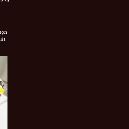
chọn
uất