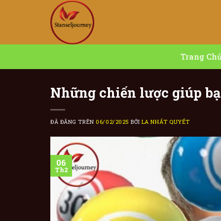
Chuyển
đến
nội
dung
Trang Ch
Những chiến lược giúp bạn
ĐÃ ĐĂNG TRÊN
06/02/2025
BỞI
LA NHẤT QUYẾT
06
Th2