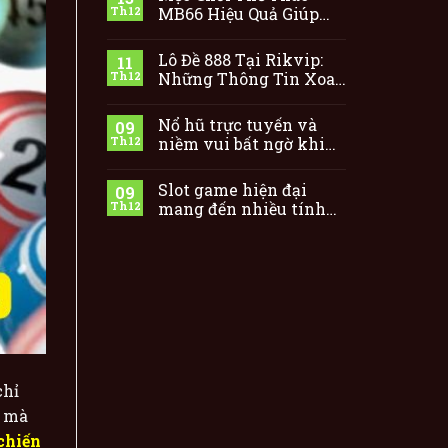
Th12
MB66 Hiệu Quả Giúp
Bạn Chắc Thắng 99%
Lô Đề 888 Tại Rikvip:
11
Th12
Những Thông Tin Xoay
Thể Loại Đầy Mới Mẻ
Nổ hũ trực tuyến và
09
Th12
niềm vui bất ngờ khi
trúng thưởng lớn
Slot game hiện đại
09
Th12
mang đến nhiều tính
năng đặc biệt thú vị
chỉ
, mà
chiến