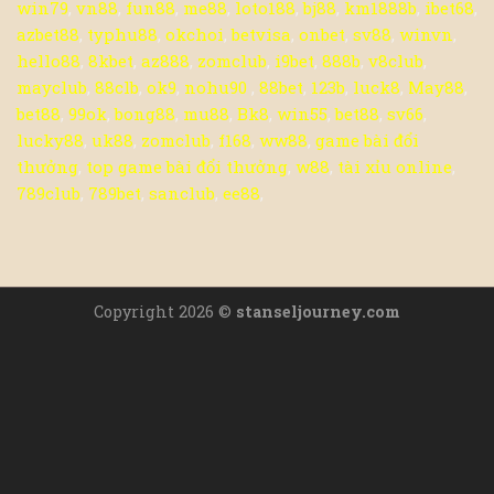
win79
,
vn88
,
fun88
,
me88
,
loto188
,
bj88
,
km1888b
,
ibet68
,
azbet88
,
typhu88
,
okchoi
,
betvisa
,
onbet
,
sv88
,
winvn
,
hello88
,
8kbet
,
az888
,
zomclub
,
i9bet
,
888b
,
v8club
,
mayclub
,
88clb
,
ok9
,
nohu90
,
88bet
,
123b
,
luck8
,
May88
,
bet88
,
99ok
,
bong88
,
mu88
,
Bk8
,
win55
,
bet88
,
sv66
,
lucky88
,
uk88
,
zomclub
,
f168
,
ww88
,
game bài đổi
thưởng
,
top game bài đổi thưởng
,
w88
,
tài xỉu online
,
789club
,
789bet
,
sanclub
,
ee88
,
Copyright 2026 ©
stanseljourney.com