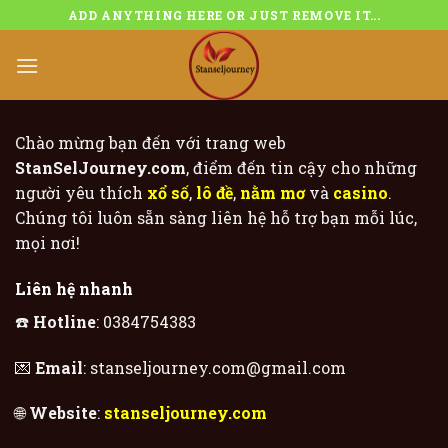
Chuyển
ADD ANYTHING HERE OR JUST REMOVE IT...
đến
nội
dung
Chào mừng bạn đến với trang web
StanSelJourney.com
, điểm đến tin cậy cho những
người yêu thích
xổ số
,
lô đề
,
nằm mơ
và
casino
.
Chúng tôi luôn sẵn sàng liên hệ hỗ trợ bạn mỗi lúc,
mọi nơi!
Liên hệ nhanh
☎️
Hotline
: 0384754383
💌
Email
:
stanseljourney.com@gmail.com
🌐
Website
:
stanseljourney.com