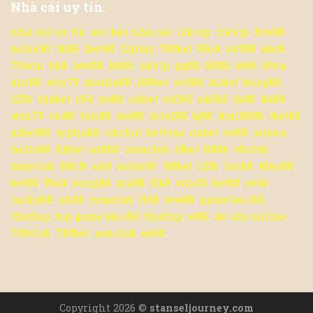
Nhà cái uy tín:
nhà cái uy tín
,
soi kèo nhà cái
,
rikvip
,
rikvip
,
five88
,
nohu90
,
tk88
,
ibet68
,
12play
,
789bet
,
99ok
,
sv388
,
abc8
,
78win
,
bk8
,
ww88
,
hb88
,
okvip
,
pg88
,
888b
,
s666
,
69vn
,
xin88
,
win79
,
xocdia88
,
188bet
,
sv388
,
kubet
,
bong88
,
123b
,
thabet
,
c54
,
yo88
,
onbet
,
ok365
,
ok365
,
fa88
,
da88
,
win79
,
vn88
,
fun88
,
me88
,
loto188
,
bj88
,
km1888b
,
ibet68
,
azbet88
,
typhu88
,
okchoi
,
betvisa
,
onbet
,
sv88
,
winvn
,
hello88
,
8kbet
,
az888
,
zomclub
,
i9bet
,
888b
,
v8club
,
mayclub
,
88clb
,
ok9
,
nohu90
,
88bet
,
123b
,
luck8
,
May88
,
bet88
,
99ok
,
bong88
,
mu88
,
Bk8
,
win55
,
bet88
,
sv66
,
lucky88
,
uk88
,
zomclub
,
f168
,
ww88
,
game bài đổi
thưởng
,
top game bài đổi thưởng
,
w88
,
tài xỉu online
,
789club
,
789bet
,
sanclub
,
ee88
,
Copyright 2026 ©
stanseljourney.com