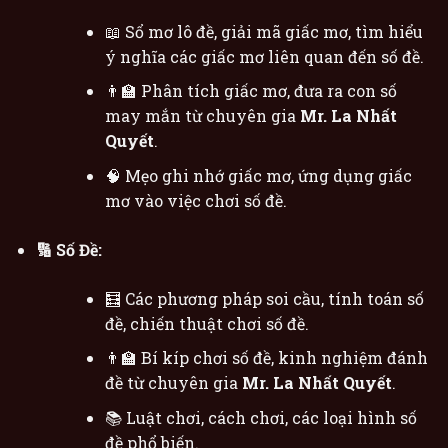
📖 Sổ mơ lô đề, giải mã giấc mơ, tìm hiểu
ý nghĩa các giấc mơ liên quan đến số đề.
👨‍🏫 Phân tích giấc mơ, đưa ra con số
may mắn từ chuyên gia
Mr. La Nhất
Quyết
.
🧠 Mẹo ghi nhớ giấc mơ, ứng dụng giấc
mơ vào việc chơi số đề.
🔢 Số Đề:
🧮 Các phương pháp soi cầu, tính toán số
đề, chiến thuật chơi số đề.
👨‍🏫 Bí kíp chơi số đề, kinh nghiệm đánh
đề từ chuyên gia
Mr. La Nhất Quyết
.
📚 Luật chơi, cách chơi, các loại hình số
đề phổ biến.