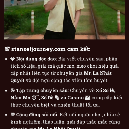
💯 stanseljourney.com cam kết:
💎 Nội dung độc đáo:
Bài viết chuyên sâu, phân
tích số liệu, giải mã giấc mơ, mẹo chơi hiệu quả,
cập nhật liên tục từ chuyên gia
Mr. La Nhất
Quyết
và đội ngũ cộng tác viên tâm huyết.
🎯 Tập trung chuyên sâu:
Chuyên về
Xổ Số
🎱,
Nằm Mơ
😴, Số Đề
🔢 và Casino
🎰
, cung cấp kiến
thức chuyên biệt và chiến thuật tối ưu.
💬 Cộng đồng sôi nổi:
Kết nối người chơi, chia sẻ
kinh nghiệm, thảo luận, giải đáp thắc mắc cùng
chuyên gia
Mr. La Nhất Quyết
.