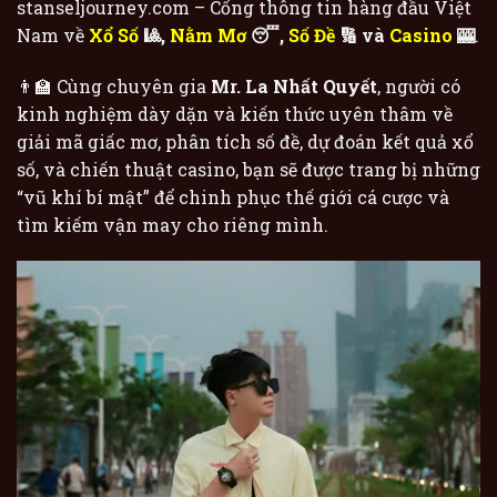
stanseljourney.com – Cổng thông tin hàng đầu Việt
Nam về
Xổ Số
🎱,
Nằm Mơ
😴,
Số Đề
🔢 và
Casino
🎰
.
👨‍🏫 Cùng chuyên gia
Mr. La Nhất Quyết
, người có
kinh nghiệm dày dặn và kiến thức uyên thâm về
giải mã giấc mơ, phân tích số đề, dự đoán kết quả xổ
số, và chiến thuật casino, bạn sẽ được trang bị những
“vũ khí bí mật” để chinh phục thế giới cá cược và
tìm kiếm vận may cho riêng mình.