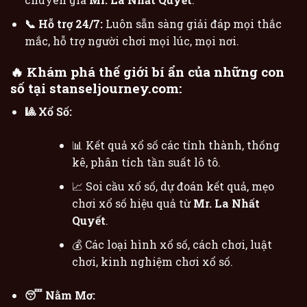
📞 Hỗ trợ 24/7:
Luôn sẵn sàng giải đáp mọi thắc
mắc, hỗ trợ người chơi mọi lúc, mọi nơi.
🔥 Khám phá thế giới bí ẩn của những con
số tại stanseljourney.com:
🎱 Xổ Số:
📊 Kết quả xổ số các tỉnh thành, thống
kê, phân tích tần suất lô tô.
📈 Soi cầu xổ số, dự đoán kết quả, mẹo
chơi xổ số hiệu quả từ
Mr. La Nhất
Quyết
.
💰 Các loại hình xổ số, cách chơi, luật
chơi, kinh nghiệm chơi xổ số.
😴 Nằm Mơ: