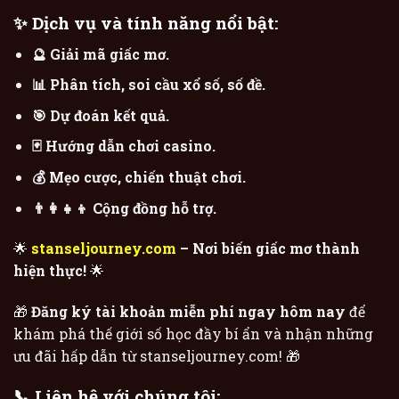
✨ Dịch vụ và tính năng nổi bật:
🔮 Giải mã giấc mơ.
📊 Phân tích, soi cầu xổ số, số đề.
🎯 Dự đoán kết quả.
🃏 Hướng dẫn chơi casino.
💰 Mẹo cược, chiến thuật chơi.
👨‍👩‍👧‍👦 Cộng đồng hỗ trợ.
🌟
stanseljourney.com
– Nơi biến giấc mơ thành
hiện thực!
🌟
🎁
Đăng ký tài khoản miễn phí ngay hôm nay
để
khám phá thế giới số học đầy bí ẩn và nhận những
ưu đãi hấp dẫn từ stanseljourney.com! 🎁
📞 Liên hệ với chúng tôi: