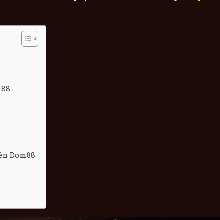
m88
rên Dom88