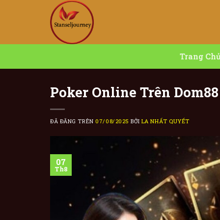
Chuyển
đến
nội
dung
Trang Ch
Poker Online Trên Dom88
ĐÃ ĐĂNG TRÊN
07/08/2025
BỞI
LA NHẤT QUYẾT
07
Th8