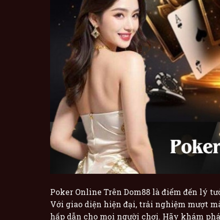
Poker Online Trên Dom88 là điểm đến lý tưở
Với giao diện hiện đại, trải nghiệm mượt m
hấp dẫn cho mọi người chơi. Hãy khám phá