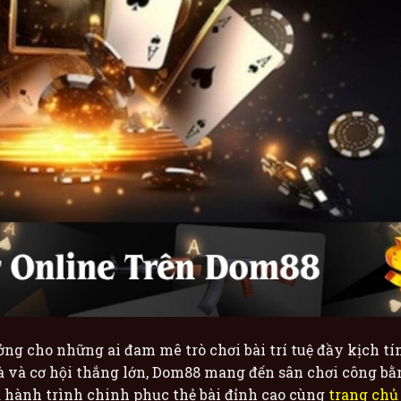
ng cho những ai đam mê trò chơi bài trí tuệ đầy kịch tí
à và cơ hội thắng lớn, Dom88 mang đến sân chơi công bằ
 hành trình chinh phục thẻ bài đỉnh cao cùng
trang chủ