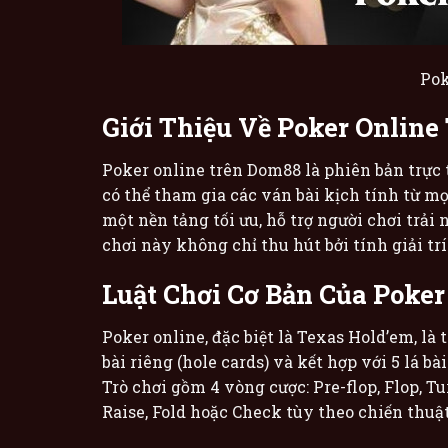
Pok
Giới Thiệu Về Poker Online
Poker online trên Dom88 là phiên bản trực t
có thể tham gia các ván bài kịch tính từ m
một nền tảng tối ưu, hỗ trợ người chơi trả
chơi này không chỉ thu hút bởi tính giải tr
Luật Chơi Cơ Bản Của Poker
Poker online, đặc biệt là Texas Hold’em, là 
bài riêng (hole cards) và kết hợp với 5 lá 
Trò chơi gồm 4 vòng cược: Pre-flop, Flop, T
Raise, Fold hoặc Check tùy theo chiến thuật