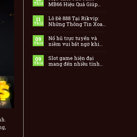
Th12
MB66 Hiệu Quả Giúp
Bạn Chắc Thắng 99%
Lô Đề 888 Tại Rikvip:
11
Th12
Những Thông Tin Xoay
Thể Loại Đầy Mới Mẻ
Nổ hũ trực tuyến và
09
Th12
niềm vui bất ngờ khi
trúng thưởng lớn
Slot game hiện đại
09
Th12
mang đến nhiều tính
năng đặc biệt thú vị
nh.
ng,