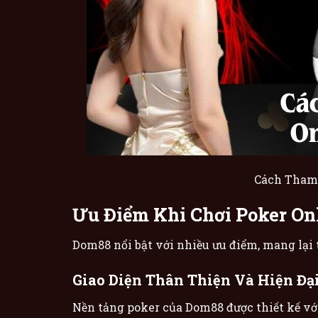
Cách Tham 
Ưu Điểm Khi Chơi Poker On
Dom88 nổi bật với nhiều ưu điểm, mang lại 
Giao Diện Thân Thiện Và Hiện Đạ
Nền tảng poker của Dom88 được thiết kế với