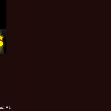
mới và