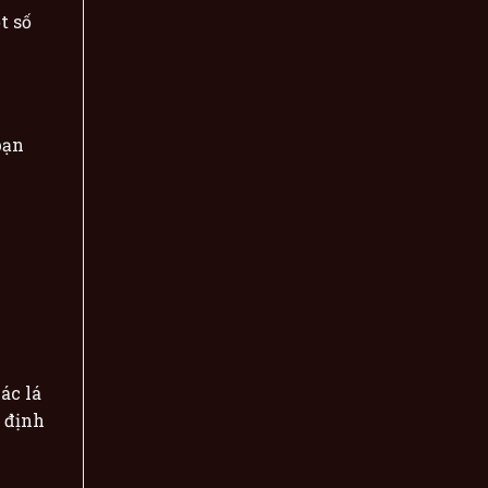
t số
bạn
ác lá
t định