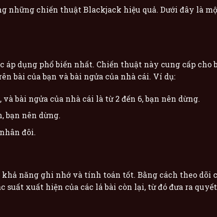
ụng những chiến thuật Blackjack hiệu quả. Dưới đây là mộ
ợc áp dụng phổ biến nhất. Chiến thuật này cung cấp cho 
n bài của bạn và bài ngửa của nhà cái. Ví dụ:
, và bài ngửa của nhà cái là từ 2 đến 6, bạn nên dừng.
n, bạn nên dừng.
 nhân đôi.
 khả năng ghi nhớ và tính toán tốt. Bằng cách theo dõi c
c suất xuất hiện của các lá bài còn lại, từ đó đưa ra quyế