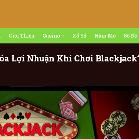
ủ
Giới Thiệu
Casino
Xổ Số
Nằm Mơ
Số Đề
óa Lợi Nhuận Khi Chơi Blackjack