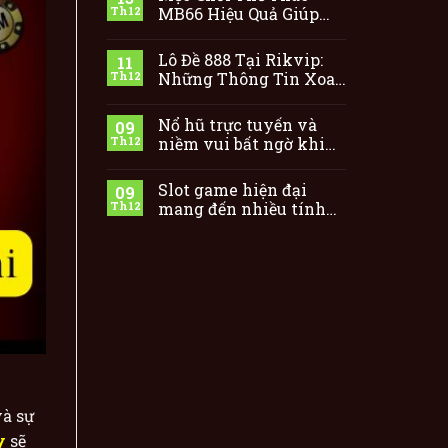
Th12
MB66 Hiệu Quả Giúp
Bạn Chắc Thắng 99%
Lô Đề 888 Tại Rikvip:
11
Th12
Những Thông Tin Xoay
Thể Loại Đầy Mới Mẻ
Nổ hũ trực tuyến và
09
Th12
niềm vui bất ngờ khi
trúng thưởng lớn
Slot game hiện đại
09
Th12
mang đến nhiều tính
năng đặc biệt thú vị
và sự
y
sẽ