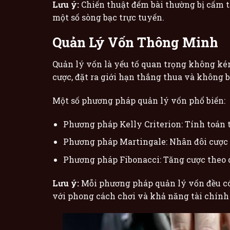
Lưu ý:
Chiến thuật đếm bài thường bị cấm t
một số sòng bạc trực tuyến.
Quản Lý Vốn Thông Minh
Quản lý vốn là yếu tố quan trọng không ké
cược, đặt ra giới hạn thắng thua và không b
Một số phương pháp quản lý vốn phổ biến:
Phương pháp Kelly Criterion: Tính toán tỷ
Phương pháp Martingale: Nhân đôi cược 
Phương pháp Fibonacci: Tăng cược theo d
Lưu ý:
Mỗi phương pháp quản lý vốn đều có
với phong cách chơi và khả năng tài chính