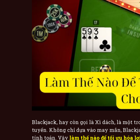
Blackjack, hay còn gọi là Xì dách, là một tr
tuyến. Không chỉ dựa vào may mắn, Blackjac
tính toán. Vậy
làm thế nào để tối ưu hóa l