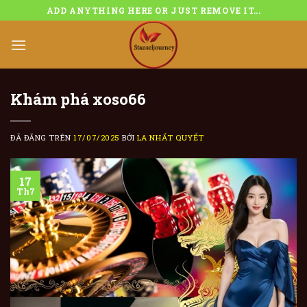
Chuyển
ADD ANYTHING HERE OR JUST REMOVE IT...
đến
nội
dung
Khám phá xoso66
ĐÃ ĐĂNG TRÊN
17/07/2025
BỞI
LA NHẤT QUYẾT
17
Th7