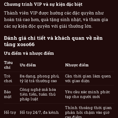
Chương trình VIP và sự kiện đặc biệt
Thành viên VIP được hưởng các đặc quyền như
hoàn trả cao hơn, quà tặng sinh nhật, và tham gia
các sự kiện độc quyền với giải thưởng lớn.
Đánh giá chi tiết và khách quan về nền
tảng xoso66
Ưu điểm và nhược điểm
Tiêu
Ưu điểm
Nhược điểm
chí
Trò
Đa dạng, phong phú,
Cần thời gian làm quen
chơi
tỷ lệ trả thưởng cao
với giao diện
Công nghệ mã hóa
Bảo
Yêu cầu xác minh phức
tiên tiến, tuân thủ
mật
tạp cho người mới
pháp luật
Thỉnh thoảng thời gian
Hỗ trợ
Hỗ trợ 24/7, đa kênh
phản hồi chậm vào giờ
cao điểm