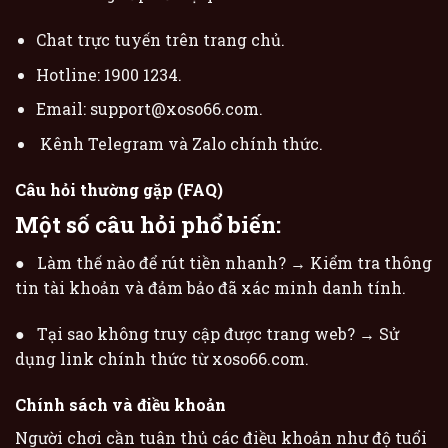
Chat trực tuyến trên trang chủ.
Hotline: 1900 1234.
Email:
support@xoso66.com
.
Kênh Telegram và Zalo chính thức.
Câu hỏi thường gặp (FAQ)
Một số câu hỏi phổ biến:
● Làm thế nào để rút tiền nhanh? → Kiểm tra thông
tin tài khoản và đảm bảo đã xác minh danh tính.
● Tại sao không truy cập được trang web? → Sử
dụng link chính thức từ xoso66.com.
Chính sách và điều khoản
Người chơi cần tuân thủ các điều khoản như độ tuổi