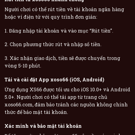
Người chơi có thể rút tiền về tài khoản ngân hàng
hoặc ví điện tử với quy trình đơn giản:
1. Đăng nhập tài khoản và vào mục “Rút tiền”.
2. Chọn phương thức rút và nhập số tiền.
3. Xác nhận giao dịch, tiền sẽ được chuyển trong
vòng 5-10 phút.
Tải và cài đặt App xoso66 (iOS, Android)
Ứng dụng XS66 được tối ưu cho iOS 10.0+ và Android
5.0+. Người chơi có thể tải app từ trang chủ
xoso66.com, đảm bảo tránh các nguồn không chính
thức để bảo mật tài khoản.
Xác minh và bảo mật tài khoản