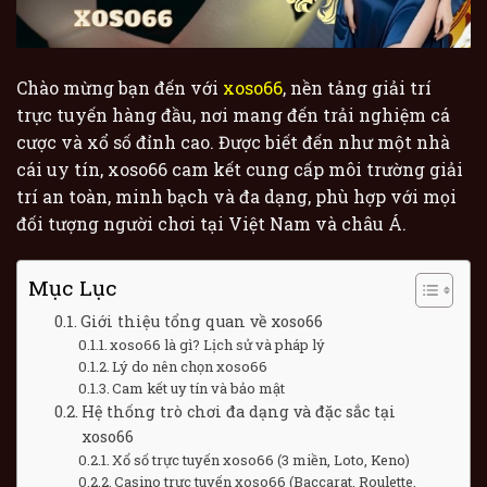
Chào mừng bạn đến với
xoso
66
, nền tảng giải trí
trực tuyến hàng đầu, nơi mang đến trải nghiệm cá
cược và xổ số đỉnh cao. Được biết đến như một nhà
cái uy tín, xoso66 cam kết cung cấp môi trường giải
trí an toàn, minh bạch và đa dạng, phù hợp với mọi
đối tượng người chơi tại Việt Nam và châu Á.
Mục Lục
Giới thiệu tổng quan về xoso66
xoso66 là gì? Lịch sử và pháp lý
Lý do nên chọn xoso66
Cam kết uy tín và bảo mật
Hệ thống trò chơi đa dạng và đặc sắc tại
xoso66
Xổ số trực tuyến xoso66 (3 miền, Loto, Keno)
Casino trực tuyến xoso66 (Baccarat, Roulette,