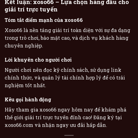
Kết luận: xoso66 – Lựa chọn hàng đầu cho
giải trí trực tuyến
Tóm tắt điểm mạnh của xoso66
Xoso66 là nền tảng giải trí toàn diện với sự đa dạng
trong trò chơi, bảo mật cao, và dịch vụ khách hàng
chuyên nghiệp.
Lời khuyên cho người chơi
Người chơi nên đọc kỹ chính sách, sử dụng link
chính thức, và quản lý tài chính hợp lý để có trải
nghiệm tốt nhất.
Kêu gọi hành động
Hãy tham gia xoso66 ngay hôm nay để khám phá
thế giới giải trí trực tuyến đỉnh cao! Đăng ký tại
xoso66.com và nhận ngay ưu đãi hấp dẫn.