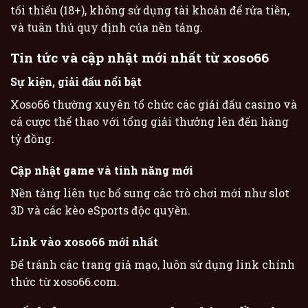
tối thiểu (18+), không sử dụng tài khoản để rửa tiền,
và tuân thủ quy định của nền tảng.
Tin tức và cập nhật mới nhất từ xoso66
Sự kiện, giải đấu nổi bật
Xoso66 thường xuyên tổ chức các giải đấu casino và
cá cược thể thao với tổng giải thưởng lên đến hàng
tỷ đồng.
Cập nhật game và tính năng mới
Nền tảng liên tục bổ sung các trò chơi mới như slot
3D và các kèo eSports độc quyền.
Link vào xoso66 mới nhất
Để tránh các trang giả mạo, luôn sử dụng link chính
thức từ xoso66.com.