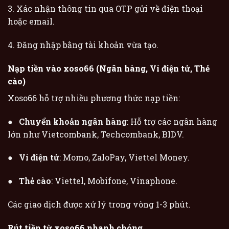
3. Xác nhận thông tin qua OTP gửi về điện thoại
hoặc email.
4. Đăng nhập bằng tài khoản vừa tạo.
Nạp tiền vào xoso66 (Ngân hàng, Ví điện tử, Thẻ
cào)
Xoso66 hỗ trợ nhiều phương thức nạp tiền:
●
Chuyển khoản ngân hàng
: Hỗ trợ các ngân hàng
lớn như Vietcombank, Techcombank, BIDV.
●
Ví điện tử
: Momo, ZaloPay, Viettel Money.
●
Thẻ cào
: Viettel, Mobifone, Vinaphone.
Các giao dịch được xử lý trong vòng 1-3 phút.
Rút tiền từ xoso66 nhanh chóng