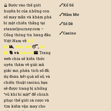
🔮 Bước vào thế giới
🔗
Xổ Số
huyền bí của những con
🔗
Nằm Mơ
số may mắn và khám phá
bí mật chiến thắng tại
🔗
Số Đề
stanseljourney.com –
🔗
Casino
Cổng thông tin hàng đầu
Việt Nam về
Xổ
Số
🎱,
Nằm Mơ
😴,
Số
Đề
🔢 và
Casino
🎰
. Trang
web chia sẻ kiến thức
uyên thâm về giải mã
giấc mơ, phân tích số đề,
dự đoán kết quả xổ số, và
chiến thuật casino, bạn
sẽ được trang bị những
“vũ khí bí mật” để chinh
phục thế giới cá cược và
tìm kiếm vận may cho