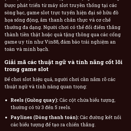
Được phát triển từ máy slot truyền thống tại các
sòng bạc, game slot trực tuyến hiện đại sở hữu đồ
họa sống động, âm thanh chân thực và cơ chế
thưởng đa dạng. Người chơi có thể đổi điểm thắng
thành tiền thật hoặc quà tặng thông qua các cổng
game uy tín như Vin88, đảm bảo trải nghiệm an
toàn và minh bạch.
Giải mã các thuật ngữ và tính năng cốt lõi
trong game slot
Để chơi slot hiệu quả, người chơi cần nắm rõ các
thuật ngữ và tính năng quan trọng:
Reels (Guồng quay):
Các cột chứa biểu tượng,
thường có từ 3 đến 5 reels.
Paylines (Dòng thanh toán):
Các đường kết nối
các biểu tượng để tạo ra chiến thắng.