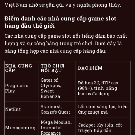
Việt Nam nhờ sự gần gũi và ý nghĩa phong thủy.
Điểm danh các nhà cung cấp game slot
hàng đầu thế giới
Các nhà cung cấp game slot nổi tiếng đảm bảo chất
lượng và sự công bằng trong trò chơi. Dưới đây là
bảng tổng hợp các nhà cung cấp hàng đầu:
NHÀ CUNG
TRÒ CHƠI
ĐẶC ĐIỂM
CẤP
NỔI BẬT
Gates of
Đồ họa 3D, RTP cao
Pragmatic
Olympus,
(96%+), tính năng
Play
Sweet
bonus đa dạng
Bonanza
Starburst,
Lối chơi sáng tạo, hiệu
NetEnt
Gonzo’s Quest
ứng mượt mà
Mega Moolah,
Jackpot lũy tiến, cốt
Microgaming
Immortal
truyện hấp dẫn
Romance