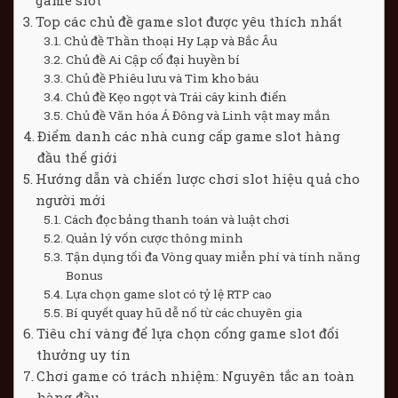
game slot
Top các chủ đề game slot được yêu thích nhất
Chủ đề Thần thoại Hy Lạp và Bắc Âu
Chủ đề Ai Cập cổ đại huyền bí
Chủ đề Phiêu lưu và Tìm kho báu
Chủ đề Kẹo ngọt và Trái cây kinh điển
Chủ đề Văn hóa Á Đông và Linh vật may mắn
Điểm danh các nhà cung cấp game slot hàng
đầu thế giới
Hướng dẫn và chiến lược chơi slot hiệu quả cho
người mới
Cách đọc bảng thanh toán và luật chơi
Quản lý vốn cược thông minh
Tận dụng tối đa Vòng quay miễn phí và tính năng
Bonus
Lựa chọn game slot có tỷ lệ RTP cao
Bí quyết quay hũ dễ nổ từ các chuyên gia
Tiêu chí vàng để lựa chọn cổng game slot đổi
thưởng uy tín
Chơi game có trách nhiệm: Nguyên tắc an toàn
hàng đầu