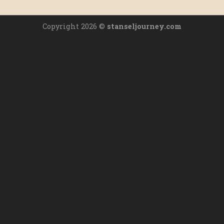
Copyright 2026 ©
stanseljourney.com