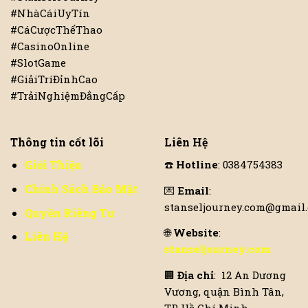
#NhàCáiUyTín
#CáCượcThểThao
#CasinoOnline
#SlotGame
#GiảiTríĐỉnhCao
#TrảiNghiệmĐẳngCấp
Thông tin cốt lõi
Liên Hệ
Giới Thiệu
☎️
Hotline
: 0384754383
Chính Sách Bảo Mật
💌
Email
:
stanseljourney.com@gmail
Quyền Riêng Tư
🌐
Website
:
Liên Hệ
stanseljourney.com
🏢
Địa chỉ
: 12 An Dương
Vương, quận Bình Tân,
TP Hồ Chí Minh.