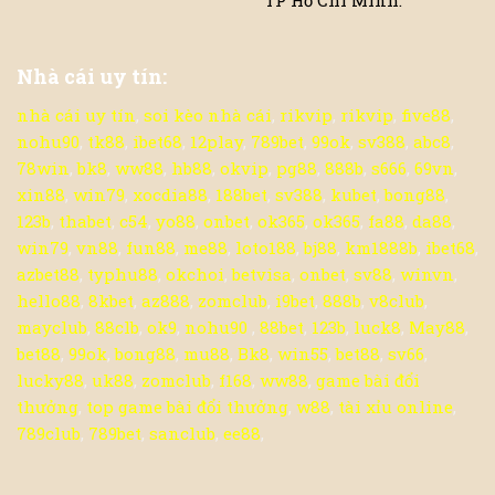
Nhà cái uy tín:
nhà cái uy tín
,
soi kèo nhà cái
,
rikvip
,
rikvip
,
five88
,
nohu90
,
tk88
,
ibet68
,
12play
,
789bet
,
99ok
,
sv388
,
abc8
,
78win
,
bk8
,
ww88
,
hb88
,
okvip
,
pg88
,
888b
,
s666
,
69vn
,
xin88
,
win79
,
xocdia88
,
188bet
,
sv388
,
kubet
,
bong88
,
123b
,
thabet
,
c54
,
yo88
,
onbet
,
ok365
,
ok365
,
fa88
,
da88
,
win79
,
vn88
,
fun88
,
me88
,
loto188
,
bj88
,
km1888b
,
ibet68
,
azbet88
,
typhu88
,
okchoi
,
betvisa
,
onbet
,
sv88
,
winvn
,
hello88
,
8kbet
,
az888
,
zomclub
,
i9bet
,
888b
,
v8club
,
mayclub
,
88clb
,
ok9
,
nohu90
,
88bet
,
123b
,
luck8
,
May88
,
bet88
,
99ok
,
bong88
,
mu88
,
Bk8
,
win55
,
bet88
,
sv66
,
lucky88
,
uk88
,
zomclub
,
f168
,
ww88
,
game bài đổi
thưởng
,
top game bài đổi thưởng
,
w88
,
tài xỉu online
,
789club
,
789bet
,
sanclub
,
ee88
,