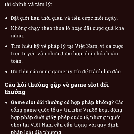
tài chính và tâm lý:
Đặt giới hạn thời gian và tiền cược mỗi ngày.
Không chạy theo thua lỗ hoặc đặt cược quá khả
năng.
Tìm hiểu kỹ về pháp lý tại Việt Nam, vì cá cược
trực tuyến vẫn chưa được hợp pháp hóa hoàn
toàn.
Ưu tiên các cổng game uy tín để tránh lừa đảo.
Câu hỏi thường gặp về game slot đổi
thưởng
Game slot đổi thưởng có hợp pháp không?
Các
cổng game quốc tế uy tín như Vin88 hoạt động
hợp pháp dưới giấy phép quốc tế, nhưng người
chơi tại Việt Nam cần cẩn trọng với quy định
pháp luật địa phương.