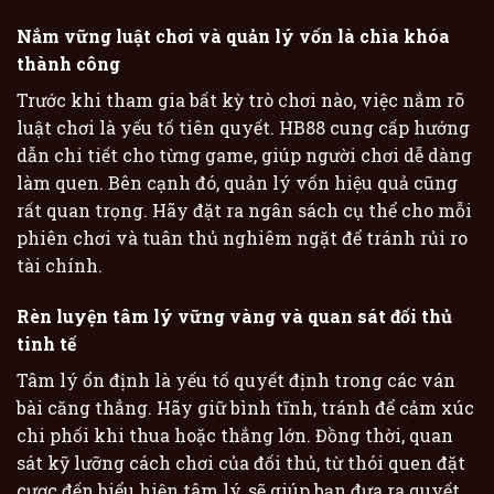
Nắm vững luật chơi và quản lý vốn là chìa khóa
thành công
Trước khi tham gia bất kỳ trò chơi nào, việc nắm rõ
luật chơi là yếu tố tiên quyết. HB88 cung cấp hướng
dẫn chi tiết cho từng game, giúp người chơi dễ dàng
làm quen. Bên cạnh đó, quản lý vốn hiệu quả cũng
rất quan trọng. Hãy đặt ra ngân sách cụ thể cho mỗi
phiên chơi và tuân thủ nghiêm ngặt để tránh rủi ro
tài chính.
Rèn luyện tâm lý vững vàng và quan sát đối thủ
tinh tế
Tâm lý ổn định là yếu tố quyết định trong các ván
bài căng thẳng. Hãy giữ bình tĩnh, tránh để cảm xúc
chi phối khi thua hoặc thắng lớn. Đồng thời, quan
sát kỹ lưỡng cách chơi của đối thủ, từ thói quen đặt
cược đến biểu hiện tâm lý, sẽ giúp bạn đưa ra quyết