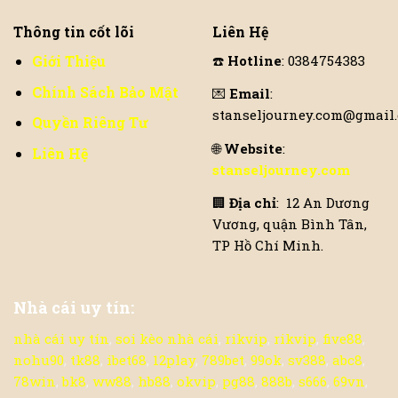
Thông tin cốt lõi
Liên Hệ
Giới Thiệu
☎️
Hotline
: 0384754383
Chính Sách Bảo Mật
💌
Email
:
stanseljourney.com@gmail
Quyền Riêng Tư
🌐
Website
:
Liên Hệ
stanseljourney.com
🏢
Địa chỉ
: 12 An Dương
Vương, quận Bình Tân,
TP Hồ Chí Minh.
Nhà cái uy tín:
nhà cái uy tín
,
soi kèo nhà cái
,
rikvip
,
rikvip
,
five88
,
nohu90
,
tk88
,
ibet68
,
12play
,
789bet
,
99ok
,
sv388
,
abc8
,
78win
,
bk8
,
ww88
,
hb88
,
okvip
,
pg88
,
888b
,
s666
,
69vn
,