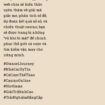
web chia sẻ kiến thức
uyên thâm về giải mã
giấc mơ, phân tích số đề,
dự đoán kết quả xổ số, và
chiến thuật casino, bạn
sẽ được trang bị những
“vũ khí bí mật” để chinh
phục thế giới cá cược và
tìm kiếm vận may cho
riêng mình.
#StanselJourney
#NhàCáiUyTín
#CáCượcThểThao
#CasinoOnline
#SlotGame
#GiảiTríĐỉnhCao
#TrảiNghiệmĐẳngCấp