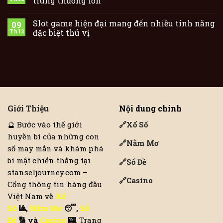
trúng thưởng lớn
Slot game hiện đại mang đến nhiều tính năng
09
Th12
đặc biệt thú vị
Giới Thiệu
Nội dung chính
🔮 Bước vào thế giới
🔗
Xổ Số
huyền bí của những con
🔗
Nằm Mơ
số may mắn và khám phá
bí mật chiến thắng tại
🔗
Số Đề
stanseljourney.com –
🔗
Casino
Cổng thông tin hàng đầu
Việt Nam về
Xổ
Số
🎱,
Nằm Mơ
😴,
Số
Đề
🔢 và
Casino
🎰
. Trang