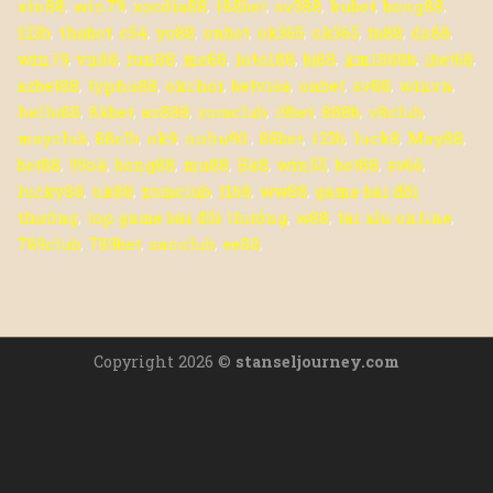
xin88
,
win79
,
xocdia88
,
188bet
,
sv388
,
kubet
,
bong88
,
123b
,
thabet
,
c54
,
yo88
,
onbet
,
ok365
,
ok365
,
fa88
,
da88
,
win79
,
vn88
,
fun88
,
me88
,
loto188
,
bj88
,
km1888b
,
ibet68
,
azbet88
,
typhu88
,
okchoi
,
betvisa
,
onbet
,
sv88
,
winvn
,
hello88
,
8kbet
,
az888
,
zomclub
,
i9bet
,
888b
,
v8club
,
mayclub
,
88clb
,
ok9
,
nohu90
,
88bet
,
123b
,
luck8
,
May88
,
bet88
,
99ok
,
bong88
,
mu88
,
Bk8
,
win55
,
bet88
,
sv66
,
lucky88
,
uk88
,
zomclub
,
f168
,
ww88
,
game bài đổi
thưởng
,
top game bài đổi thưởng
,
w88
,
tài xỉu online
,
789club
,
789bet
,
sanclub
,
ee88
,
Copyright 2026 ©
stanseljourney.com