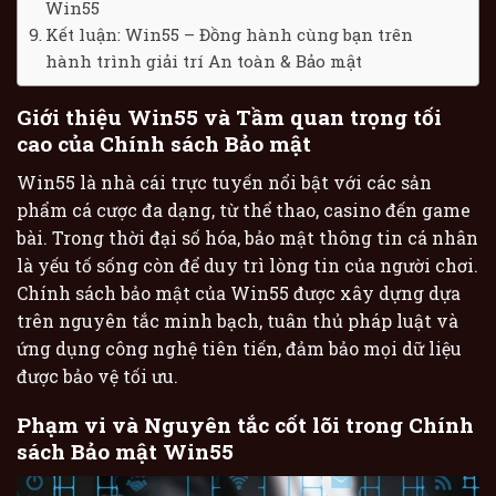
Win55
Kết luận: Win55 – Đồng hành cùng bạn trên
hành trình giải trí An toàn & Bảo mật
Giới thiệu Win55 và Tầm quan trọng tối
cao của Chính sách Bảo mật
Win55 là nhà cái trực tuyến nổi bật với các sản
phẩm cá cược đa dạng, từ thể thao, casino đến game
bài. Trong thời đại số hóa, bảo mật thông tin cá nhân
là yếu tố sống còn để duy trì lòng tin của người chơi.
Chính sách bảo mật của Win55 được xây dựng dựa
trên nguyên tắc minh bạch, tuân thủ pháp luật và
ứng dụng công nghệ tiên tiến, đảm bảo mọi dữ liệu
được bảo vệ tối ưu.
Phạm vi và Nguyên tắc cốt lõi trong Chính
sách Bảo mật Win55