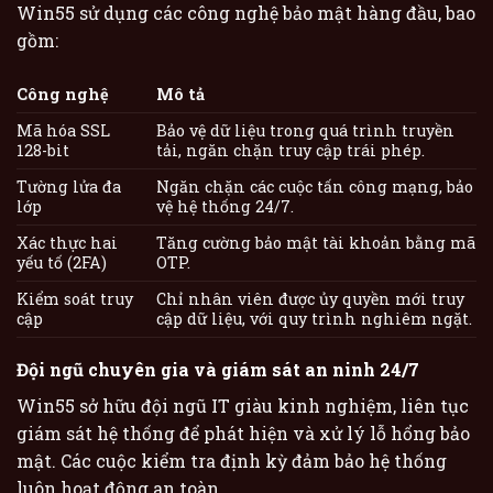
Win55 sử dụng các công nghệ bảo mật hàng đầu, bao
gồm:
Công nghệ
Mô tả
Mã hóa SSL
Bảo vệ dữ liệu trong quá trình truyền
128-bit
tải, ngăn chặn truy cập trái phép.
Tường lửa đa
Ngăn chặn các cuộc tấn công mạng, bảo
lớp
vệ hệ thống 24/7.
Xác thực hai
Tăng cường bảo mật tài khoản bằng mã
yếu tố (2FA)
OTP.
Kiểm soát truy
Chỉ nhân viên được ủy quyền mới truy
cập
cập dữ liệu, với quy trình nghiêm ngặt.
Đội ngũ chuyên gia và giám sát an ninh 24/7
Win55 sở hữu đội ngũ IT giàu kinh nghiệm, liên tục
giám sát hệ thống để phát hiện và xử lý lỗ hổng bảo
mật. Các cuộc kiểm tra định kỳ đảm bảo hệ thống
luôn hoạt động an toàn.