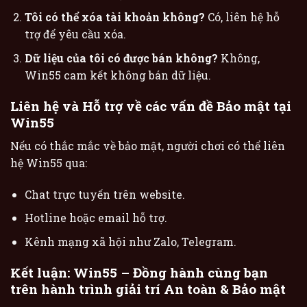
Tôi có thể xóa tài khoản không?
Có, liên hệ hỗ
trợ để yêu cầu xóa.
Dữ liệu của tôi có được bán không?
Không,
Win55 cam kết không bán dữ liệu.
Liên hệ và Hỗ trợ về các vấn đề Bảo mật tại
Win55
Nếu có thắc mắc về bảo mật, người chơi có thể liên
hệ Win55 qua:
Chat trực tuyến trên website.
Hotline hoặc email hỗ trợ.
Kênh mạng xã hội như Zalo, Telegram.
Kết luận: Win55 – Đồng hành cùng bạn
trên hành trình giải trí An toàn & Bảo mật