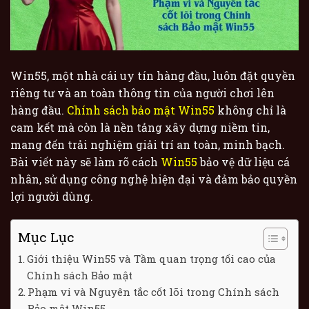
Win55, một nhà cái uy tín hàng đầu, luôn đặt quyền
riêng tư và an toàn thông tin của người chơi lên
hàng đầu.
Chính
sách
bảo
mật
Win
55
không chỉ là
cam kết mà còn là nền tảng xây dựng niềm tin,
mang đến trải nghiệm giải trí an toàn, minh bạch.
Bài viết này sẽ làm rõ cách
Win
55
bảo vệ dữ liệu cá
nhân, sử dụng công nghệ hiện đại và đảm bảo quyền
lợi người dùng.
Mục Lục
Giới thiệu Win55 và Tầm quan trọng tối cao của
Chính sách Bảo mật
Phạm vi và Nguyên tắc cốt lõi trong Chính sách
Bảo mật Win55