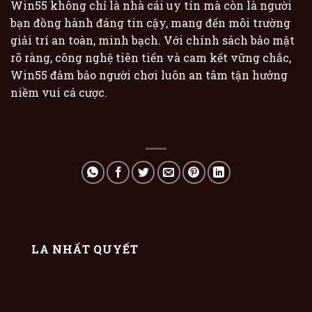
Win55 không chỉ là nhà cái uy tín mà còn là người
bạn đồng hành đáng tin cậy, mang đến môi trường
giải trí an toàn, minh bạch. Với chính sách bảo mật
rõ ràng, công nghệ tiên tiến và cam kết vững chắc,
Win55 đảm bảo người chơi luôn an tâm tận hưởng
niềm vui cá cược.
LA NHẤT QUYẾT