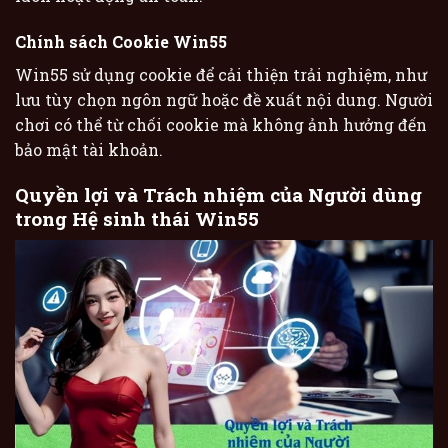
Chính sách Cookie Win55
Win55 sử dụng cookie để cải thiện trải nghiệm, như
lưu tùy chọn ngôn ngữ hoặc đề xuất nội dung. Người
chơi có thể từ chối cookie mà không ảnh hưởng đến
bảo mật tài khoản.
Quyền lợi và Trách nhiệm của Người dùng
trong Hệ sinh thái Win55