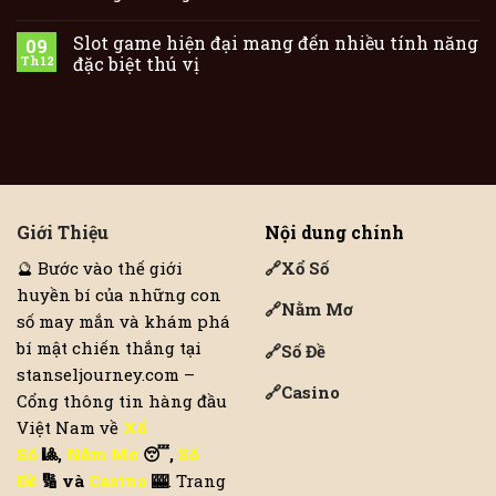
Slot game hiện đại mang đến nhiều tính năng
09
Th12
đặc biệt thú vị
Giới Thiệu
Nội dung chính
🔮 Bước vào thế giới
🔗
Xổ Số
huyền bí của những con
🔗
Nằm Mơ
số may mắn và khám phá
bí mật chiến thắng tại
🔗
Số Đề
stanseljourney.com –
🔗
Casino
Cổng thông tin hàng đầu
Việt Nam về
Xổ
Số
🎱,
Nằm Mơ
😴,
Số
Đề
🔢 và
Casino
🎰
. Trang