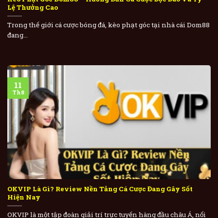
Lệ Thưởng Cao
Trong thế giới cá cược bóng đá, kèo phạt góc tại nhà cái Dom88
đang...
11
Th8
OKVIP Là Gì? Review Nền Tảng Cá Cược Đang Gây Sốt
Hiện Nay
OKVIP là một tập đoàn giải trí trực tuyến hàng đầu châu Á, nổi