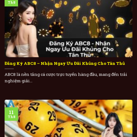
Th8
Đăng Ký ABC8 – Nhận Ngay Ưu Đãi Khủng Cho Tân Thủ
ABC8 là nền tảng cá cược trực tuyến hàng đầu, mang đến trải
nghiệm giải...
11
Th8