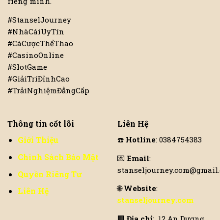
riêng mình.
#StanselJourney
#NhàCáiUyTín
#CáCượcThểThao
#CasinoOnline
#SlotGame
#GiảiTríĐỉnhCao
#TrảiNghiệmĐẳngCấp
Thông tin cốt lõi
Liên Hệ
Giới Thiệu
☎️
Hotline
: 0384754383
Chính Sách Bảo Mật
💌
Email
:
stanseljourney.com@gmail
Quyền Riêng Tư
🌐
Website
:
Liên Hệ
stanseljourney.com
🏢
Địa chỉ
: 12 An Dương