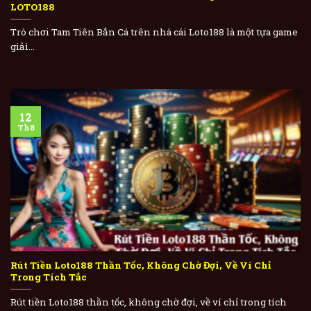
LOTO188
Trò chơi Tam Tiên Bắn Cá trên nhà cái Loto188 là một tựa game
giải...
12
Th8
Rút Tiền Loto188 Thần Tốc, Không Chờ Đợi, Về Ví Chỉ
Trong Tích Tắc
Rút tiền Loto188 thần tốc, không chờ đợi, về ví chỉ trong tích