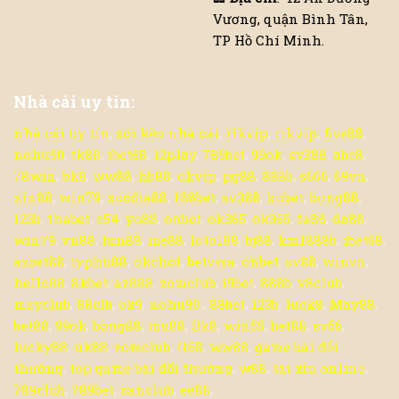
Vương, quận Bình Tân,
TP Hồ Chí Minh.
Nhà cái uy tín:
nhà cái uy tín
,
soi kèo nhà cái
,
rikvip
,
rikvip
,
five88
,
nohu90
,
tk88
,
ibet68
,
12play
,
789bet
,
99ok
,
sv388
,
abc8
,
78win
,
bk8
,
ww88
,
hb88
,
okvip
,
pg88
,
888b
,
s666
,
69vn
,
xin88
,
win79
,
xocdia88
,
188bet
,
sv388
,
kubet
,
bong88
,
123b
,
thabet
,
c54
,
yo88
,
onbet
,
ok365
,
ok365
,
fa88
,
da88
,
win79
,
vn88
,
fun88
,
me88
,
loto188
,
bj88
,
km1888b
,
ibet68
,
azbet88
,
typhu88
,
okchoi
,
betvisa
,
onbet
,
sv88
,
winvn
,
hello88
,
8kbet
,
az888
,
zomclub
,
i9bet
,
888b
,
v8club
,
mayclub
,
88clb
,
ok9
,
nohu90
,
88bet
,
123b
,
luck8
,
May88
,
bet88
,
99ok
,
bong88
,
mu88
,
Bk8
,
win55
,
bet88
,
sv66
,
lucky88
,
uk88
,
zomclub
,
f168
,
ww88
,
game bài đổi
thưởng
,
top game bài đổi thưởng
,
w88
,
tài xỉu online
,
789club
,
789bet
,
sanclub
,
ee88
,